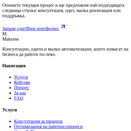
Опишете текущия процес и ще предложим най-подходящата
следваща стъпка: консултация, одит, малка реализация или
поддръжка.
Запази одит
Виж портфолио
M
Makense
Консултации, одити и малки автоматизации, които помагат на
бизнеса да работи по-леко.
Навигация
Услуги
Кейсове
Процес
За нас
FAQ
Услуги
Консултация за процеси
Оптимизация на работни процеси