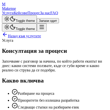
M
Makense
Услуги
Кейсове
Процес
За нас
FAQ
Toggle theme
Запази одит
Toggle theme
Назад към услугите
Услуга
Консултация за процеси
Започваме с разговор за начина, по който работи екипът ви
днес: какви системи ползвате, къде се губи време и какво
реално си струва да се подобри.
Какво включва
Разбиране на процеса
Приоритети без излишна разработка
Следващи стъпки на разбираем език