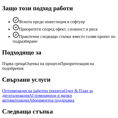
Защо този подход работи
Яснота преди инвестиция в софтуер
Приоритети според ефект, сложност и риск
Практични следващи стъпки вместо голям проект по
подразбиране
Подходящо за
Първа среща
Оценка на процеси
Приоритизация на
подобрения
Свързани услуги
Оптимизация на работни процеси
Одит & План за
дигитализация
AI помощници и малки
автоматизации
Абонаментна поддръжка
Следваща стъпка